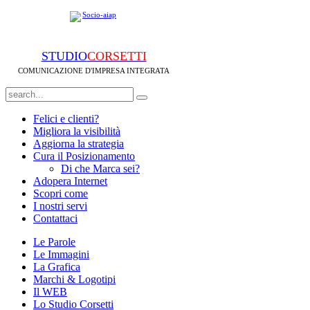
STUDIO
CORSETTI
COMUNICAZIONE D'IMPRESA INTEGRATA
Felici e clienti?
Migliora la visibilità
Aggiorna la strategia
Cura il Posizionamento
Di che Marca sei?
Adopera Internet
Scopri come
I nostri servi
Contattaci
Le Parole
Le Immagini
La Grafica
Marchi & Logotipi
Il WEB
Lo Studio Corsetti