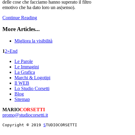
delle cose che facciamo hanno superato il filtro
emotivo che ha dato loro un as(senso).
Continue Reading
More Articles...
Migliora la visibilità
1
2
»
End
Le Parole
Le Immagini
La Grafica
Marchi & Logotipi
Il WEB
Lo Studio Corsetti
Blog
Sitemap
MARIO
CORSETTI
promo@studiocorsetti.it
Copyright © 2019 
S
TUDIOCORSETTI