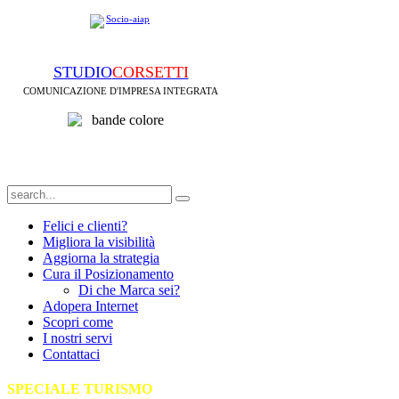
STUDIO
CORSETTI
COMUNICAZIONE D'IMPRESA INTEGRATA
Felici e clienti?
Migliora la visibilità
Aggiorna la strategia
Cura il Posizionamento
Di che Marca sei?
Adopera Internet
Scopri come
I nostri servi
Contattaci
SPECIALE TURISMO