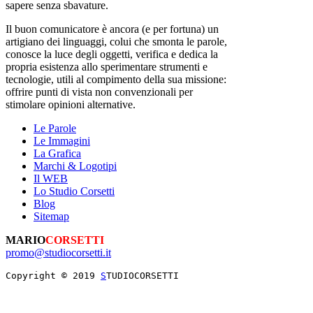
sapere senza sbavature.
Il buon comunicatore è ancora (e per fortuna) un
artigiano dei linguaggi, colui che smonta le parole,
conosce la luce degli oggetti, verifica e dedica la
propria esistenza allo sperimentare strumenti e
tecnologie, utili al compimento della sua missione:
offrire punti di vista non convenzionali per
stimolare opinioni alternative.
Le Parole
Le Immagini
La Grafica
Marchi & Logotipi
Il WEB
Lo Studio Corsetti
Blog
Sitemap
MARIO
CORSETTI
promo@studiocorsetti.it
Copyright © 2019 
S
TUDIOCORSETTI
NOTE! This site uses cookies