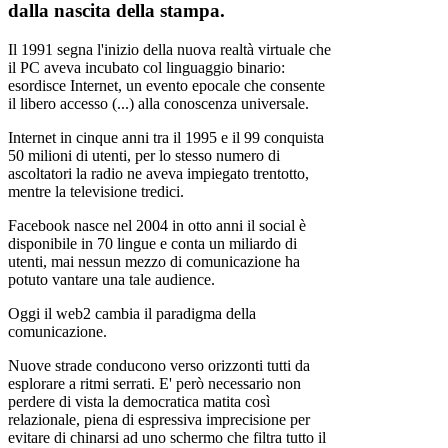
dalla nascita della stampa.
Il 1991 segna l'inizio della nuova realtà virtuale che
il PC aveva incubato col linguaggio binario:
esordisce Internet, un evento epocale che consente
il libero accesso (...) alla conoscenza universale.
Internet in cinque anni tra il 1995 e il 99 conquista
50 milioni di utenti, per lo stesso numero di
ascoltatori la radio ne aveva impiegato trentotto,
mentre la televisione tredici.
Facebook nasce nel 2004 in otto anni il social è
disponibile in 70 lingue e conta un miliardo di
utenti, mai nessun mezzo di comunicazione ha
potuto vantare una tale audience.
Oggi il web2 cambia il paradigma della
comunicazione.
Nuove strade conducono verso orizzonti tutti da
esplorare a ritmi serrati. E' però necessario non
perdere di vista la
democratica
matita così
relazionale, piena di espressiva imprecisione per
evitare di chinarsi ad uno schermo che filtra tutto il