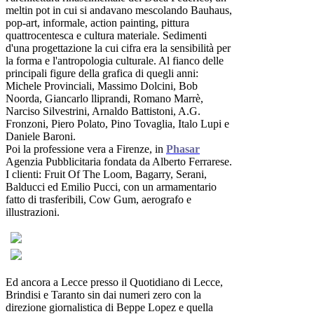
meltin pot in cui si andavano mescolando Bauhaus,
pop-art, informale, action painting, pittura
quattrocentesca e cultura materiale. Sedimenti
d'una progettazione la cui cifra era la sensibilità per
la forma e l'antropologia culturale. Al fianco delle
principali figure della grafica di quegli anni:
Michele Provinciali, Massimo Dolcini, Bob
Noorda, Giancarlo lliprandi, Romano Marrè,
Narciso Silvestrini, Arnaldo Battistoni, A.G.
Fronzoni, Piero Polato, Pino Tovaglia, Italo Lupi e
Daniele Baroni.
Poi la professione vera a Firenze, in
Phasar
Agenzia Pubblicitaria fondata da Alberto Ferrarese.
I clienti: Fruit Of The Loom, Bagarry, Serani,
Balducci ed Emilio Pucci, con un armamentario
fatto di trasferibili, Cow Gum, aerografo e
illustrazioni.
Ed ancora a Lecce presso il Quotidiano di Lecce,
Brindisi e Taranto
sin dai numeri zero
con la
direzione giornalistica di Beppe Lopez e quella