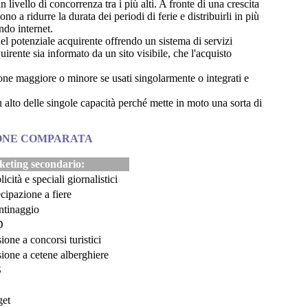
 livello di concorrenza tra i più alti. A fronte di una crescita
no a ridurre la durata dei periodi di ferie e distribuirli in più
ndo internet.
e del potenziale acquirente offrendo un sistema di servizi
rente sia informato da un sito visibile, che l'acquisto
ione maggiore o minore se usati singolarmente o integrati e
iù alto delle singole capacità perché mette in moto una sorta di
IONE COMPARATA
eting secondario:
icità e speciali giornalistici
cipazione a fiere
ntinaggio
D
one a concorsi turistici
ione a cetene alberghiere
S
et