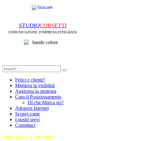
STUDIO
CORSETTI
COMUNICAZIONE D'IMPRESA INTEGRATA
Felici e clienti?
Migliora la visibilità
Aggiorna la strategia
Cura il Posizionamento
Di che Marca sei?
Adopera Internet
Scopri come
I nostri servi
Contattaci
SPECIALE TURISMO