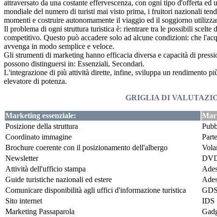
attraversato da una costante effervescenza, con ogni tipo d'offerta ed un
mondiale del numero di turisti mai visto prima, i fruitori nazionali tendo
momenti e costruire autonomamente il viaggio ed il soggiorno utilizza
Il problema di ogni struttura turistica è: rientrare tra le possibili scelt
competitivo. Questo può accadere solo ad alcune condizioni: che l'acqui
avvenga in modo semplice e veloce.
Gli strumenti di marketing hanno efficacia diversa e capacità di press
possono distinguersi in: Essenziali, Secondari.
L'integrazione di più attività dirette, infine, sviluppa un rendimento p
elevatore di potenza.
GRIGLIA DI VALUTAZ
Marketing essenziale:
Mark
Posizione della struttura
Pubbl
Coordinato immagine
Parte
Brochure coerente con il posizionamento dell'albergo
Vola
Newsletter
DV
Attività dell'ufficio stampa
Adesi
Guide turistiche nazionali ed estere
Ades
Comunicare disponibilità agli uffici d'informazione turistica
GD
Sito internet
IDS
Marketing Passaparola
Gadg